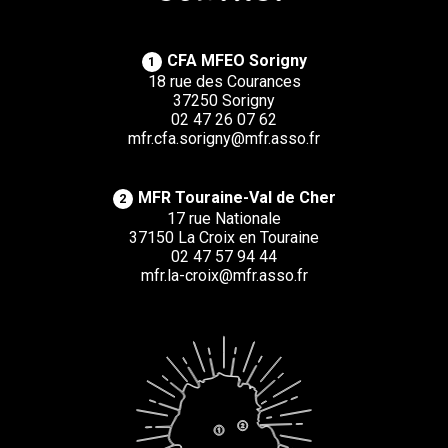
CFA MFEO Sorigny
1
18 rue des Courances
37250 Sorigny
02 47 26 07 62
mfr.cfa.sorigny@mfr.asso.fr
MFR Touraine-Val de Cher
2
17 rue Nationale
37150 La Croix en Touraine
02 47 57 94 44
mfr.la-croix@mfr.asso.fr