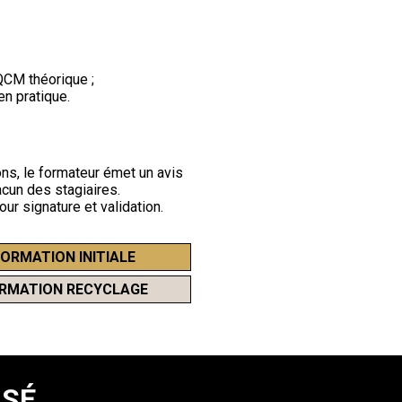
QCM théorique ;
en pratique.
ons, le formateur émet un avis
hacun des stagiaires.
ur signature et validation.
FORMATION INITIALE
ORMATION RECYCLAGE
ISÉ