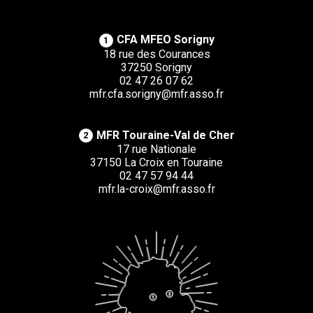
CFA MFEO Sorigny
1
18 rue des Courances
37250 Sorigny
02 47 26 07 62
mfr.cfa.sorigny@mfr.asso.fr
MFR Touraine-Val de Cher
2
17 rue Nationale
37150 La Croix en Touraine
02 47 57 94 44
mfr.la-croix@mfr.asso.fr